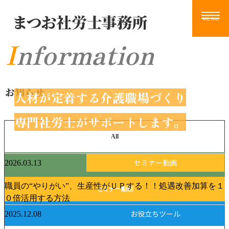
Information
ホーム
サービス
お知らせ
ブログ
動画
お知らせ
ツール
人材が定着する介護職場づくり
事務所案内
お問い合わせ
専門社労士がサポートします。
All
2026.03.13
セミナー動画
お知らせ
職員の“やりがい”、生産性がＵＰする！！処遇改善加算を１
セミナー動画
０倍活用する方法
2025.12.08
お役立ちツール
お役立ちツール