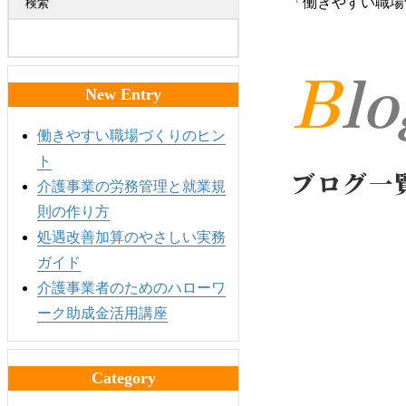
「働きやすい職場
検索
Bl
New Entry
働きやすい職場づくりのヒン
ト
ブログ一
介護事業の労務管理と就業規
則の作り方
処遇改善加算のやさしい実務
ガイド
介護事業者のためのハローワ
ーク助成金活用講座
Category