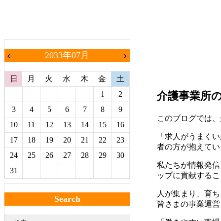
2033年07月
chevron_left
chevron_right
日
月
火
水
木
金
土
1
2
介護事業所
3
4
5
6
7
8
9
このブログでは、
10
11
12
13
14
15
16
「求人がうまくい
17
18
19
20
21
22
23
者の方が抱えてい
24
25
26
27
28
29
30
私たちが情報発信
31
ップに貢献するこ
人が集まり、育ち
Search
皆さまの事業運営