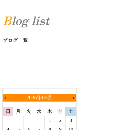
Blog list
ブログ一覧
2036年05月
chevron_left
chevron_right
日
月
火
水
木
金
土
1
2
3
4
5
6
7
8
9
10