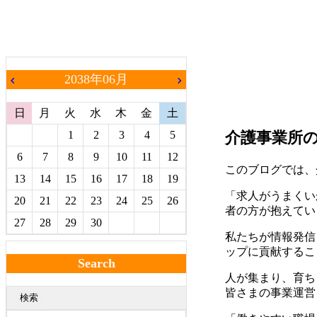
2038年06月
chevron_left
chevron_right
日
月
火
水
木
金
土
1
2
3
4
5
介護事業所
6
7
8
9
10
11
12
このブログでは、
13
14
15
16
17
18
19
「求人がうまくい
20
21
22
23
24
25
26
者の方が抱えてい
27
28
29
30
私たちが情報発信
ップに貢献するこ
Search
人が集まり、育ち
皆さまの事業運営
検索