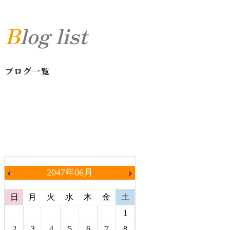
Blog list
ブログ一覧
2047年06月
chevron_left
chevron_right
日
月
火
水
木
金
土
1
2
3
4
5
6
7
8