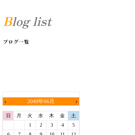
Blog list
ブログ一覧
2049年06月
chevron_left
chevron_right
日
月
火
水
木
金
土
1
2
3
4
5
6
7
8
9
10
11
12