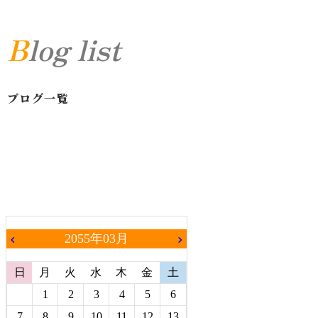
Blog list
ブログ一覧
2055年03月
chevron_left
chevron_right
日
月
火
水
木
金
土
1
2
3
4
5
6
7
8
9
10
11
12
13