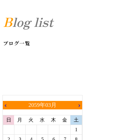
Blog list
ブログ一覧
2059年03月
chevron_left
chevron_right
日
月
火
水
木
金
土
1
2
3
4
5
6
7
8