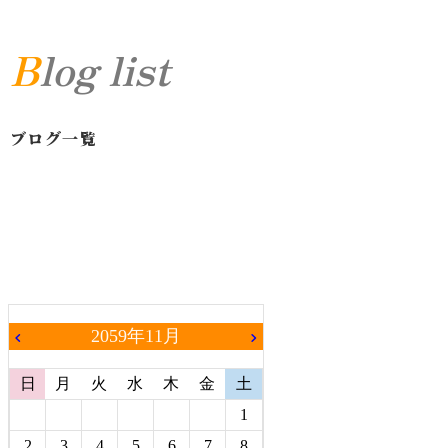
Blog list
ブログ一覧
2059年11月
chevron_left
chevron_right
日
月
火
水
木
金
土
1
2
3
4
5
6
7
8