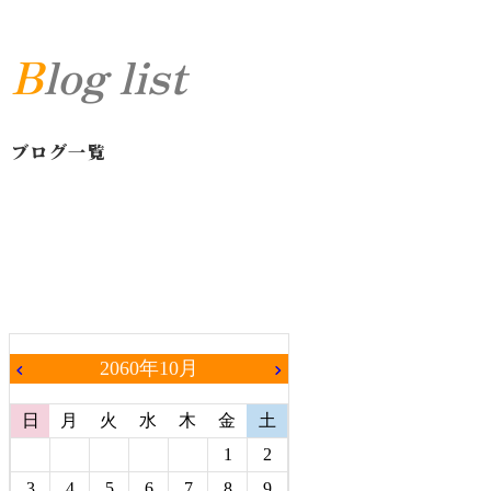
Blog list
ブログ一覧
2060年10月
chevron_left
chevron_right
日
月
火
水
木
金
土
1
2
3
4
5
6
7
8
9