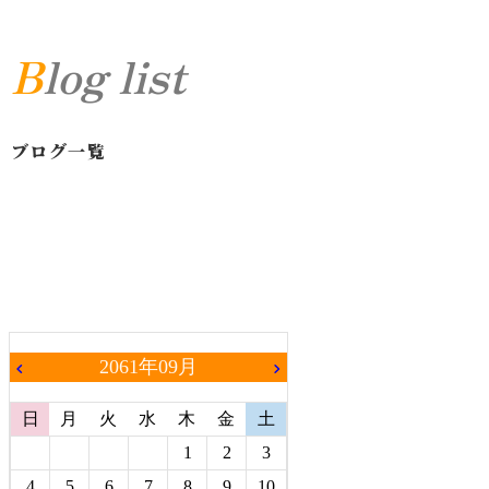
Blog list
ブログ一覧
2061年09月
chevron_left
chevron_right
日
月
火
水
木
金
土
1
2
3
4
5
6
7
8
9
10