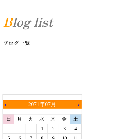
Blog list
ブログ一覧
2071年07月
chevron_left
chevron_right
日
月
火
水
木
金
土
1
2
3
4
5
6
7
8
9
10
11