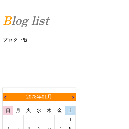
Blog list
ブログ一覧
2078年01月
chevron_left
chevron_right
日
月
火
水
木
金
土
1
2
3
4
5
6
7
8