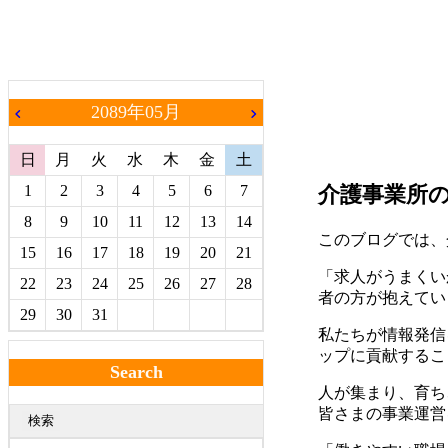
2089年05月
chevron_left
chevron_right
日
月
火
水
木
金
土
1
2
3
4
5
6
7
介護事業所
8
9
10
11
12
13
14
このブログでは、
15
16
17
18
19
20
21
「求人がうまくい
22
23
24
25
26
27
28
者の方が抱えてい
29
30
31
私たちが情報発信
ップに貢献するこ
Search
人が集まり、育ち
皆さまの事業運営
検索