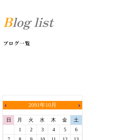
Blog list
ブログ一覧
2091年10月
chevron_left
chevron_right
日
月
火
水
木
金
土
1
2
3
4
5
6
7
8
9
10
11
12
13