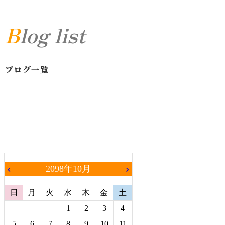
Blog list
ブログ一覧
2098年10月
chevron_left
chevron_right
日
月
火
水
木
金
土
1
2
3
4
5
6
7
8
9
10
11