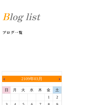
Blog list
ブログ一覧
2109年03月
chevron_left
chevron_right
日
月
火
水
木
金
土
1
2
3
4
5
6
7
8
9