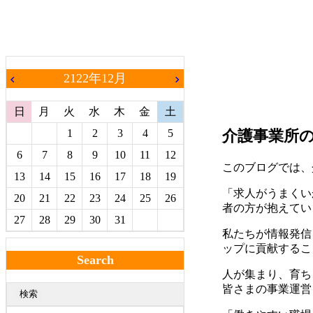
2122年12月
chevron_left
chevron_right
日
月
火
水
木
金
土
1
2
3
4
5
介護事業所
6
7
8
9
10
11
12
このブログでは、
13
14
15
16
17
18
19
「求人がうまくい
20
21
22
23
24
25
26
者の方が抱えてい
27
28
29
30
31
私たちが情報発信
ップに貢献するこ
Search
人が集まり、育ち
皆さまの事業運営
検索