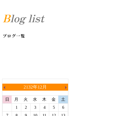
Blog list
ブログ一覧
2132年12月
chevron_left
chevron_right
日
月
火
水
木
金
土
1
2
3
4
5
6
7
8
9
10
11
12
13