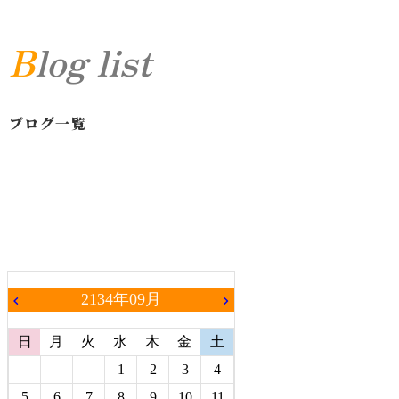
Blog list
ブログ一覧
2134年09月
chevron_left
chevron_right
日
月
火
水
木
金
土
1
2
3
4
5
6
7
8
9
10
11