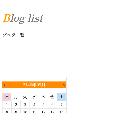
Blog list
ブログ一覧
2146年05月
chevron_left
chevron_right
日
月
火
水
木
金
土
1
2
3
4
5
6
7
8
9
10
11
12
13
14