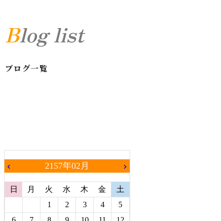
Blog list
ブログ一覧
2157年02月
chevron_left
chevron_right
日
月
火
水
木
金
土
1
2
3
4
5
6
7
8
9
10
11
12