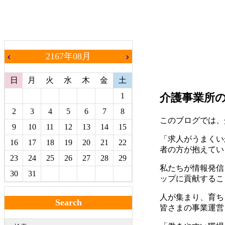
2167年08月
chevron_left
chevron_right
日
月
火
水
木
金
土
1
介護事業所
2
3
4
5
6
7
8
このブログでは、
9
10
11
12
13
14
15
「求人がうまくい
16
17
18
19
20
21
22
者の方が抱えてい
23
24
25
26
27
28
29
私たちが情報発信
30
31
ップに貢献するこ
人が集まり、育ち
Search
皆さまの事業運営