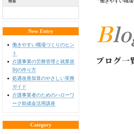
「働きやすい職場
検索
Bl
New Entry
働きやすい職場づくりのヒン
ト
ブログ一
介護事業の労務管理と就業規
則の作り方
処遇改善加算のやさしい実務
ガイド
介護事業者のためのハローワ
ーク助成金活用講座
Category